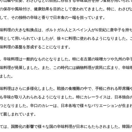
り山椒や生姜、わさびなどの自然に存在する辛味成分を持つ食材が用いられ
の保存や風味付け、健康効果を目的として使われてきました。特に、わさび
して、その独特の辛味と香りで日本食の一端を担っています。
味料理の大きな転換点は、ポルトガル人とスペイン人が16世紀に唐辛子を持
用として用いられていましたが、徐々に料理に使われるようになりました。
味料理の基盤を形成することになります。
、辛味料理は一般的なものとなりました。特に名古屋の味噌カツや九州の辛
味料理が発展しました。また、この時代には鍋物料理が庶民に広まり、辛味
ました。
味料理はさらに多様化しました。戦後の食糧難の中で、手軽に作れる即席麺
も辛味が取り入れられるようになりました。特にカレーライスは、日本独自
つとなりました。辛口のカレーは、日本各地で様々なバリエーションが生ま
て親しまれています。
ては、国際化の影響で様々な国の辛味料理が日本にもたらされました。韓国