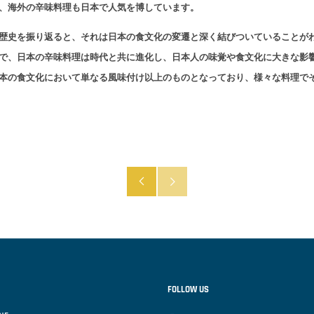
、海外の辛味料理も日本で人気を博しています。
歴史を振り返ると、それは日本の食文化の変遷と深く結びついていることが
で、日本の辛味料理は時代と共に進化し、日本人の味覚や食文化に大きな影
本の食文化において単なる風味付け以上のものとなっており、様々な料理で
古
直
い
近
投
の
稿
投
FOLLOW US
Instagram
Twitter
稿