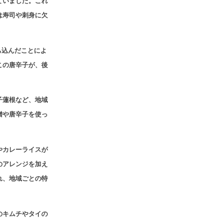
ていました。これ
は寿司や刺身に欠
ち込んだことによ
この唐辛子が、後
子蓮根など、地域
噌や唐辛子を使っ
やカレーライスが
のアレンジを加え
れ、地域ごとの特
のキムチやタイの